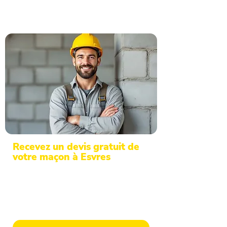
Recevez un devis gratuit de
votre maçon à Esvres
Maçonnerie et gros œuvre en Indre-et-
Loire : faites confiance à notre
expérience. Devis gratuit en 48h après
réception de votre demande en ligne.