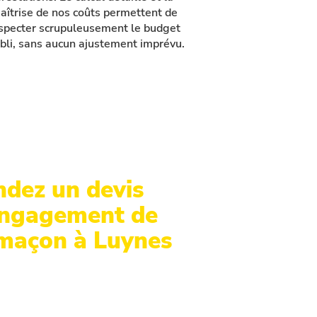
aîtrise de nos coûts permettent de
specter scrupuleusement le budget
bli, sans aucun ajustement imprévu.
dez un devis
engagement de
 maçon à Luynes
e maçonnerie et gros œuvre en
re ? Contactez nos spécialistes.