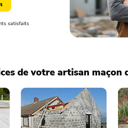
t
ts satisfaits
ices de votre artisan maçon