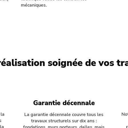
mécaniques.
éalisation soignée de vos t
Garantie décennale
 la
Not
La garantie décennale couvre tous les
s
travaux structurels sur dix ans :
 la
p
fondations, murs porteurs, dalles, mais