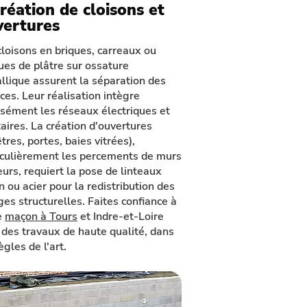
réation de cloisons et
vertures
cloisons en briques, carreaux ou
ues de plâtre sur ossature
llique assurent la séparation des
ces. Leur réalisation intègre
isément les réseaux électriques et
taires. La création d'ouvertures
tres, portes, baies vitrées),
iculièrement les percements de murs
eurs, requiert la pose de linteaux
n ou acier pour la redistribution des
ges structurelles. Faites confiance à
e
maçon à Tours
et Indre-et-Loire
 des travaux de haute qualité, dans
ègles de l'art.