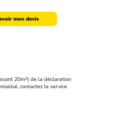
lé sous 48h via notre formulaire.
evoir mon devis
assant 20m²) de la déclaration
nalisé, contactez le service