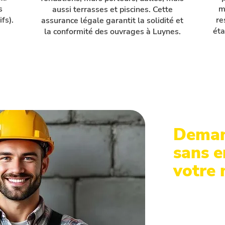
s
m
aussi terrasses et piscines. Cette
fs).
re
assurance légale garantit la solidité et
éta
la conformité des ouvrages à Luynes.
Deman
sans 
votre
Un projet d
Indre-et-Loi