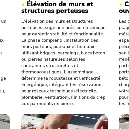
•
Élévation de murs et
•
C
structures porteuses
ou
 un
L'élévation des murs et structures
Les 
porteuses exige une précision technique
plaq
pour garantir stabilité et fonctionnalité.
méta
ux
La phase comprend l'installation des
espa
murs porteurs, poteaux et linteaux,
préc
ls
utilisant briques, parpaings, blocs béton
sani
ou pierres naturelles selon les
(fenê
contraintes structurelles et
part
thermoacoustiques. L'assemblage
port
age
détermine la robustesse et l'efficacité
béto
énergétique, intégrant les réservations
char
i),
pour réseaux techniques (électricité,
votr
plomberie, ventilation). Finitions du crépi
pour
aux parements en pierre.
les r