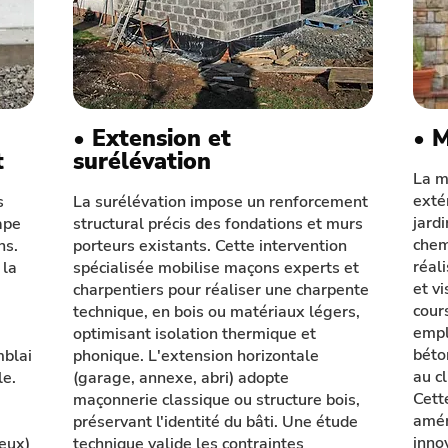
• Extension et
• 
t
surélévation
La m
exté
s
La surélévation impose un renforcement
jard
ape
structural précis des fondations et murs
chem
ns.
porteurs existants. Cette intervention
réal
 la
spécialisée mobilise maçons experts et
et vi
charpentiers pour réaliser une charpente
cour
technique, en bois ou matériaux légers,
empl
optimisant isolation thermique et
béto
mblai
phonique. L'extension horizontale
au c
le.
(garage, annexe, abri) adopte
Cett
maçonnerie classique ou structure bois,
amén
préservant l'identité du bâti. Une étude
inno
ieux)
technique valide les contraintes