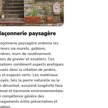
Maçonnerie paysagère
açonnerie paysagère ordonne les
rieurs via murets, gabions,
inières, murs de soutènement,
ins de gravier et escaliers. Ces
isations combinent aspects pratiques
suels dans la création de jardins,
s et espaces verts. Les matériaux
oyés, tels la pierre naturelle ou le
n désactivé, assurent longévité face
limat et harmonie environnementale.
e compétence génère des
agements entre préservation et
vation.